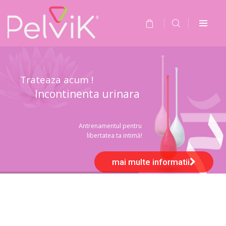
Trateaza acum !
Incontinenta urinara
Antrenamentul pentru
libertatea ta intimă!
mai multe informatii