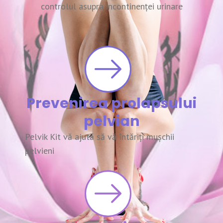
controlul asupra incontinenței urinare
Prevenirea prolapsului
pelvian
Pelvik Kit vă ajută să vă întăriți mușchii
pelvieni